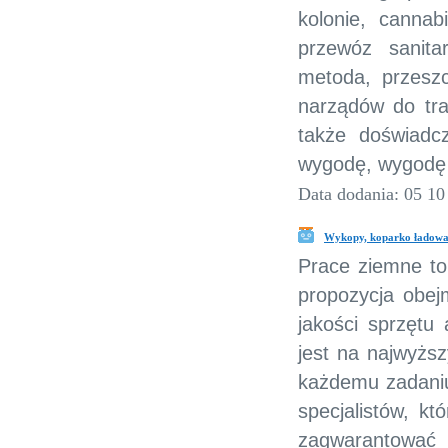
kolonie, cannab
przewóz sanit
metoda, przeszc
narządów do tran
także doświadc
wygodę, wygodę 
Data dodania: 05 10
Wykopy, koparko ładowa
Prace ziemne to
propozycja obej
jakości sprzętu
jest na najwyższ
każdemu zadaniu
specjalistów, k
zagwarantować 