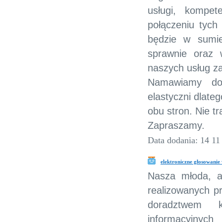
usługi, kompe
połączeniu tych
będzie w sumi
sprawnie oraz 
naszych usług za
Namawiamy do 
elastyczni dlate
obu stron. Nie t
Zapraszamy.
Data dodania: 14 11
elektroniczne głosowanie 
Nasza młoda, al
realizowanych p
doradztwem k
informacyjnych