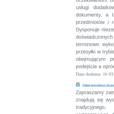
oczekiwaniom os
usługi dodatko
dokumenty, a t
przedmiotów i r
Dysponuje nieza
doświadczonych 
terminowo wykon
przesyłki w tryb
obejmującym pr
podejście a opró
Data dodania: 16 03
Usługi pogrzebowe Szczec
Zapraszamy zain
znajdują się wy
tradycyjnego