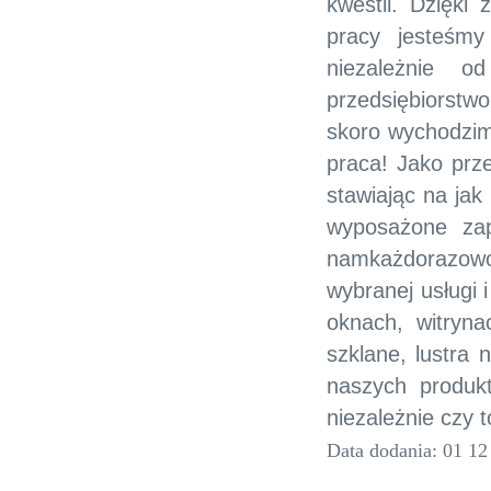
kwestii. Dzięki
pracy jesteśmy
niezależnie o
przedsiębiorst
skoro wychodzim
praca! Jako prz
stawiając na jak
wyposażone zap
namkażdorazowo
wybranej usługi 
oknach, witryna
szklane, lustra 
naszych produk
niezależnie czy 
Data dodania: 01 12