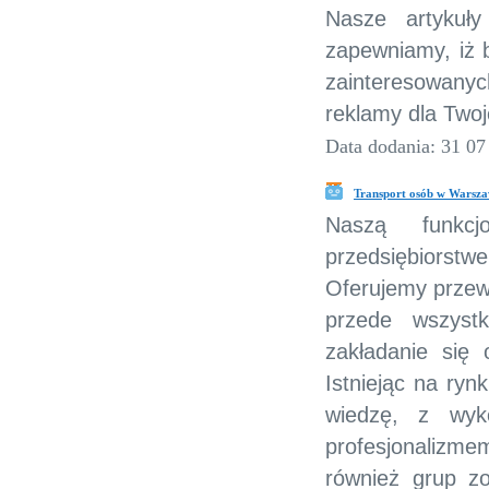
Nasze artykuł
zapewniamy, iż 
zainteresowany
reklamy dla Twoje
Data dodania: 31 07
Transport osób w Warszaw
Naszą funkc
przedsiębiorstw
Oferujemy przewó
przede wszystk
zakładanie się 
Istniejąc na ryn
wiedzę, z wyk
profesjonalizme
również grup zo