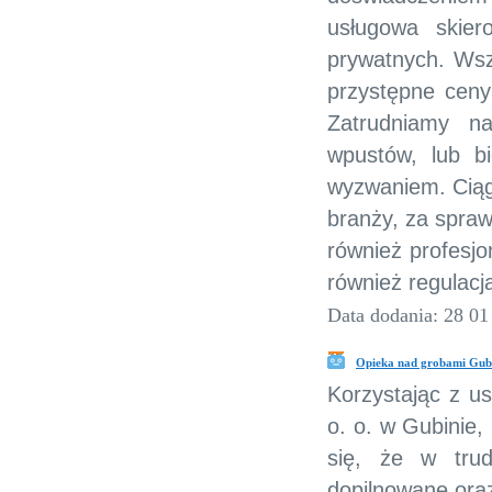
usługowa skier
prywatnych. Wsz
przystępne ceny
Zatrudniamy na
wpustów, lub b
wyzwaniem. Ciąg
branży, za spr
również profesjo
również regulacj
Data dodania: 28 01
Opieka nad grobami Gub
Korzystając z us
o. o. w Gubinie
się, że w tru
dopilnowane oraz