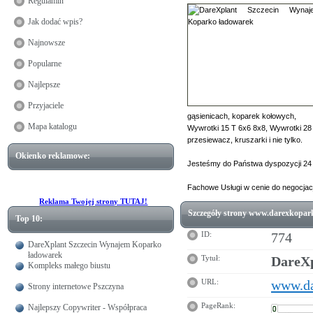
Regulamin
Jak dodać wpis?
Najnowsze
Popularne
Najlepsze
Przyjaciele
gąsienicach, koparek kołowych,
Mapa katalogu
Wywrotki 15 T 6x6 8x8, Wywrotki 28 
przesiewacz, kruszarki i nie tylko.
Okienko reklamowe:
Jesteśmy do Państwa dyspozycji 24 
Fachowe Usługi w cenie do negocjacj
Reklama Twojej strony TUTAJ!
Szczegóły strony www.darexkoparki
Top 10:
ID:
774
DareXplant Szczecin Wynajem Koparko
ładowarek
Tytuł:
DareXp
Kompleks małego biustu
URL:
www.da
Strony internetowe Pszczyna
PageRank:
Najlepszy Copywriter - Współpraca