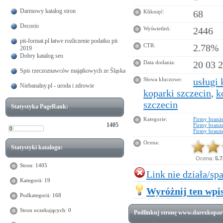
Darmowy katalog stron
Kliknięć:
68
Decorio
Wyświetleń:
2446
pit-format.pl łatwe rozliczenie podatku pit
CTR:
2.78%
2019
Dobry katalog seo
Data dodania:
20 03 
Spis rzeczoznawców majątkowych ze Śląska
Słowa kluczowe:
usługi
Niebanalny.pl - uroda i zdrowie
koparki szczecin
,
k
szczecin
Statystyka PageRank:
Kategorie:
Firmy branż
1405
Firmy branż
Firmy branż
Ocena:
Statystyki katalogu:
Ocena:
5.7
Stron: 1405
Link nie działa/sp
Kategorii: 19
Wyróżnij ten wpis
Podkategorii: 168
Stron oczekujących: 0
Podlinkuj stronę www.darexkoparki