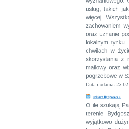
wyznaniowego. 
usług, takich ja
więcej. Wszystk
zachowaniem wy
oraz uznanie poś
lokalnym rynku.
chwilach w życi
skorzystania z 
mailowy oraz wi
pogrzebowe w Sz
Data dodania: 22 02
szklarz Bydgoszcz »
O ile szukają Pa
terenie Bydgos
wyjątkowo duży