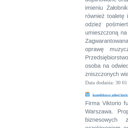
imieniu Żałobni
również toaletę
odzież pośmie
umieszczoną na 
Zagwarantowana
oprawę muzycz
Przedsiębiorstw
osoba na odwied
zniszczonych wi
Data dodania: 30 01
kompleksowe usługi kurie
Firma Viktorio f
Warszawa. Prop
biznesowych 