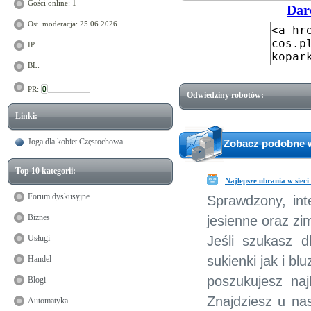
Gości online: 1
Dar
Ost. moderacja: 25.06.2026
IP:
BL:
PR:
Odwiedziny robotów:
Linki:
Joga dla kobiet Częstochowa
Zobacz podobne wp
Top 10 kategorii:
Najlepsze ubrania w sieci
Forum dyskusyjne
Sprawdzony, int
Biznes
jesienne oraz z
Usługi
Jeśli szukasz 
sukienki jak i bl
Handel
poszukujesz naj
Blogi
Znajdziesz u nas
Automatyka