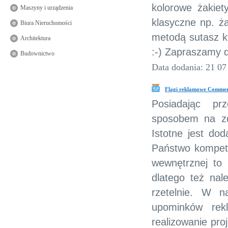
kolorowe żakiet
Maszyny i urządzenia
klasyczne np. ża
Biura Nieruchomości
metodą sutasz k
Architektura
:-) Zapraszamy d
Budownictwo
Data dodania: 21 07
Flagi reklamowe Commerc
Posiadając pr
sposobem na zd
Istotne jest dod
Państwo kompeten
wewnętrznej to 
dlatego też na
rzetelnie. W n
upominków rekl
realizowanie pro