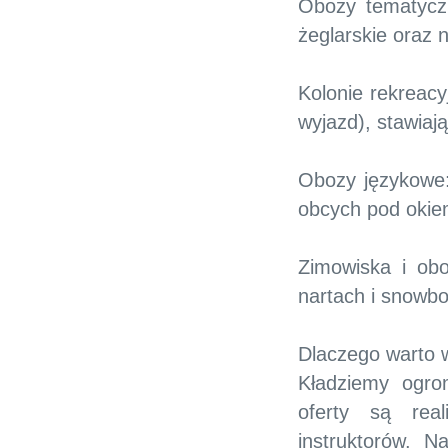
Obozy tematyczn
żeglarskie oraz 
Kolonie rekreacy
wyjazd), stawiaj
Obozy językowe:
obcych pod okiem
Zimowiska i obo
nartach i snowb
Dlaczego warto 
Kładziemy ogro
oferty są rea
instruktorów. N