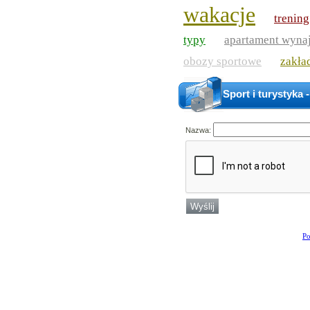
wakacje
trenin
,
(4)
typy
apartament wyna
,
(1)
obozy sportowe
zakła
,
(1)
Sport i turystyka
Nazwa:
Po