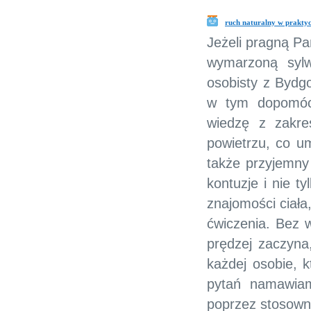
ruch naturalny w praktyc
Jeżeli pragną P
wymarzoną sylw
osobisty z Bydg
w tym dopomóc.
wiedzę z zakre
powietrzu, co u
także przyjemny 
kontuzje i nie t
znajomości ciał
ćwiczenia. Bez w
prędzej zaczyna
każdej osobie, 
pytań namawiam
poprzez stosown