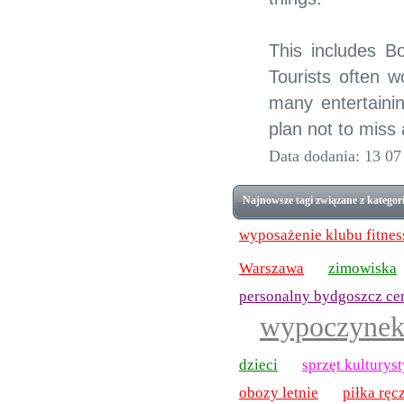
This includes B
Tourists often w
many entertaini
plan not to miss
Data dodania: 13 07
Najnowsze tagi związane z kategori
wyposażenie klubu fitnes
Warszawa
zimowiska
,
(1)
personalny bydgoszcz ce
wypoczyne
,
(1)
dzieci
sprzęt kulturys
,
(1)
obozy letnie
piłka ręc
,
(1)