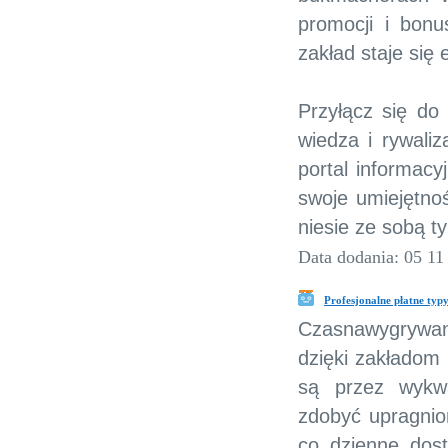
promocji i bon
zakład staje się
Przyłącz się do
wiedza i rywaliz
portal informacy
swoje umiejętnoś
niesie ze sobą t
Data dodania: 05 11
Profesjonalne płatne typ
Czasnawygrywanie
dzięki zakładom
są przez wykw
zdobyć upragnio
co dzienne dos