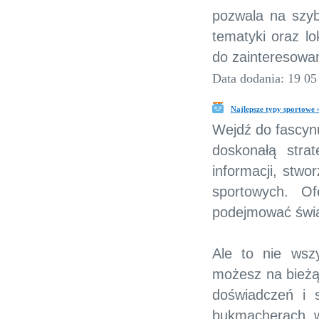
pozwala na szybk
tematyki oraz lo
do zainteresowań
Data dodania: 19 05
Najlepsze typy sportowe 
Wejdź do fascynu
doskonałą stra
informacji, stwo
sportowych. O
podejmować świa
Ale to nie wsz
możesz na bieżąc
doświadczeń i s
bukmacherach w