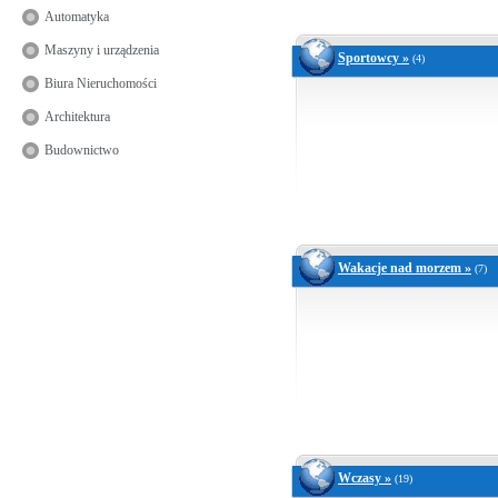
Automatyka
Maszyny i urządzenia
Sportowcy »
(4)
Biura Nieruchomości
Architektura
Budownictwo
Wakacje nad morzem »
(7)
Wczasy »
(19)