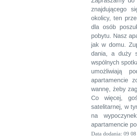
Zapraszamy do 
znajdującego s
okolicy, ten prz
dla osób poszu
pobytu. Nasz apa
jak w domu. Zup
dania, a duży 
wspólnych spotka
umożliwiają p
apartamencie z
wannę, żeby zag
Co więcej, goś
satelitarnej, w 
na wypoczyne
apartamencie poc
Data dodania: 09 08