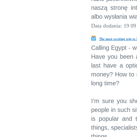
naszą stronę in
albo wysłania wi
Data dodania: 19 09
The most exciting trip to
Calling Egypt - 
Have you been at
last have a opt
money? How to ma
long time?
I'm sure you sho
people in such si
is popular and
things, specialis
things.