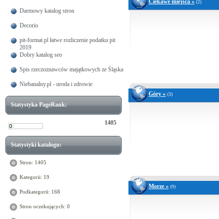
Ciekawe miejsca »
(2)
Darmowy katalog stron
Decorio
pit-format.pl łatwe rozliczenie podatku pit
2019
Dobry katalog seo
Spis rzeczoznawców majątkowych ze Śląska
Niebanalny.pl - uroda i zdrowie
Góry »
(3)
Statystyka PageRank:
1405
Statystyki katalogu:
Stron: 1405
Kategorii: 19
Morze »
(9)
Podkategorii: 168
Stron oczekujących: 0