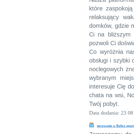
które zaspokoją
relaksujący wa
domków, gdzie m
Ci na bliższym 
pozwoli Ci doświ
Co wyróżnia nas
obsługi i szybki
noclegowych znaj
wybranym miejsc
interesuje Cię d
chata na wsi, No
Twój pobyt.
Data dodania: 23 08
nocowanie w Rabce apar