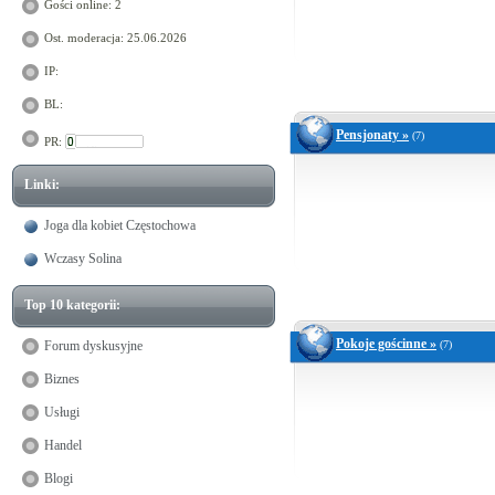
Gości online: 2
Ost. moderacja: 25.06.2026
IP:
BL:
Pensjonaty »
(7)
PR:
Linki:
Joga dla kobiet Częstochowa
Wczasy Solina
Top 10 kategorii:
Pokoje gościnne »
Forum dyskusyjne
(7)
Biznes
Usługi
Handel
Blogi