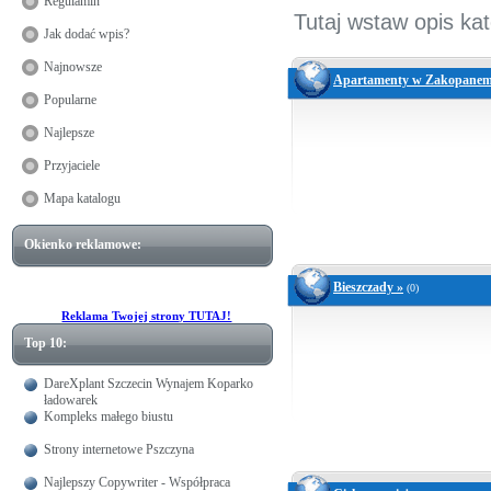
Regulamin
Tutaj wstaw opis kat
Jak dodać wpis?
Najnowsze
Apartamenty w Zakopanem
Popularne
Najlepsze
Przyjaciele
Mapa katalogu
Okienko reklamowe:
Bieszczady »
(0)
Reklama Twojej strony TUTAJ!
Top 10:
DareXplant Szczecin Wynajem Koparko
ładowarek
Kompleks małego biustu
Strony internetowe Pszczyna
Najlepszy Copywriter - Współpraca