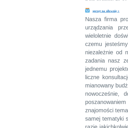
sprzęt na siłownię »
Nasza firma pro
urządzania prz
wieloletnie doś
czemu jesteśmy
niezależnie od 
zadania nasz ze
jednemu projekt
liczne konsultac
mianowany budże
nowocześnie, d
poszanowaniem 
znajomości tematy
samej tematyki 
razie jakichkolw